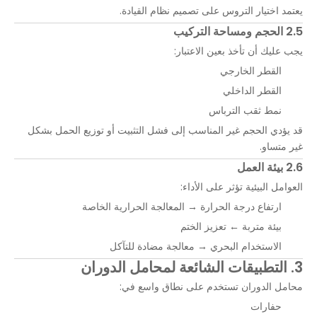
يعتمد اختيار التروس على تصميم نظام القيادة.
2.5 الحجم ومساحة التركيب
يجب عليك أن تأخذ بعين الاعتبار:
القطر الخارجي
القطر الداخلي
نمط ثقب الترباس
قد يؤدي الحجم غير المناسب إلى فشل التثبيت أو توزيع الحمل بشكل
غير متساو.
2.6 بيئة العمل
العوامل البيئية تؤثر على الأداء:
ارتفاع درجة الحرارة → المعالجة الحرارية الخاصة
بيئة متربة ← تعزيز الختم
الاستخدام البحري → معالجة مضادة للتآكل
3. التطبيقات الشائعة لمحامل الدوران
محامل الدوران تستخدم على نطاق واسع في:
حفارات