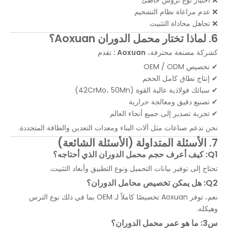
❌ عدم مراعاة نظام التشحيم
❌ تجاهل محاذاة التثبيت
6. لماذا تختار محمل الدوران Aoxuan؟
كشركة مصنعة محترفة،
Aoxuan :
تقدم
✔ تخصيص OEM / ODM
✔ إنتاج نطاق كامل الحجم
✔ سبائك فولاذية عالية القوة (42CrMo، 50Mn)
✔ تصنيع دقيق ومعالجة حرارية
✔ تجربة تصدير إلى جميع أنحاء العالم
نحن ندعم صناعات مثل آلات البناء ومعدات التعدين والطاقة المتجددة.
7. الأسئلة المتداولة (الأسئلة الشائعة)
Q1: كيف أعرف حجم محمل الدوران الذي أحتاجه؟
تحتاج إلى توفير بيانات التحميل ونوع التطبيق وأبعاد التثبيت.
Q2: هل يمكن تخصيص محامل الدوران؟
نعم، توفر Aoxuan تخصيصًا كاملاً لـ OEM بما في ذلك نوع الترس
وهيكله.
س3: ما هو عمر محمل الدوران؟