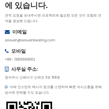
에 있습니다.
견적 요청을 보내주시면 프로젝트에 필요한 모든 것이 포함된 견
적을 생성해 드립니다.
이메일

aoxuan@aoxuanbearing.com
모바일

+86- 13813669562
사무실 주소:

창저우시 신베이구 신위안 3로 158호
아래 인스턴트 메시지 링크를 스캔하여 빠른 의사소통을 위해

당사에 연락할 수도 있습니다.