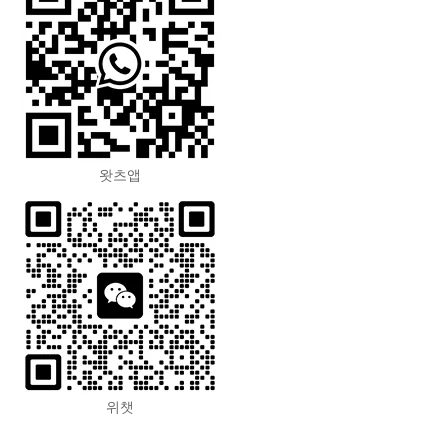
왓츠앱
위챗